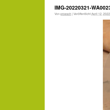
IMG-20220321-WA002
Von
proesch
|
Veröffentlicht
April 12, 2022