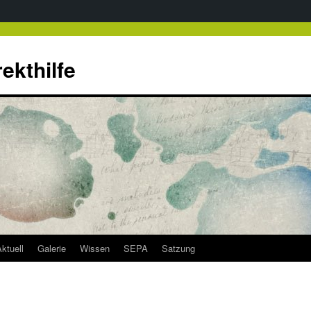
rekthilfe
ktuell
Galerie
Wissen
SEPA
Satzung